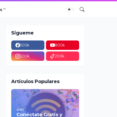
s
Sigueme
500k
800k
200k
200k
Artículos Populares
WIFI
Conéctate Gratis y